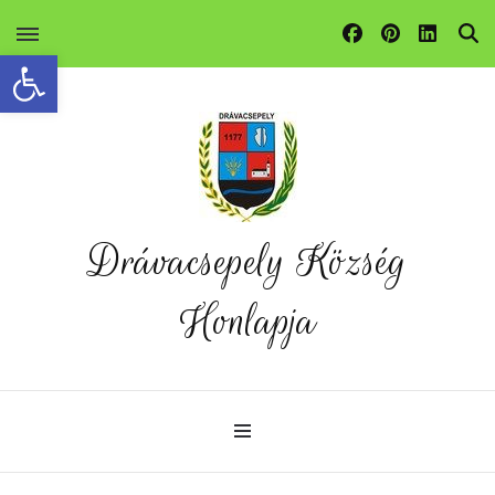
Eszköztár megnyitása
Drávacsepely Község
Honlapja