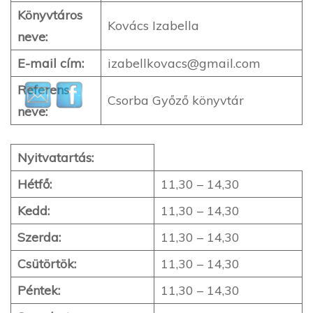
Könyvtáros
Kovács Izabella
neve:
E-mail cím:
izabellkovacs@gmail.com
Referens
Csorba Győző könyvtár
neve:
Nyitvatartás:
Hétfő:
11,30 – 14,30
Kedd:
11,30 – 14,30
Szerda:
11,30 – 14,30
Csütörtök:
11,30 – 14,30
Péntek:
11,30 – 14,30