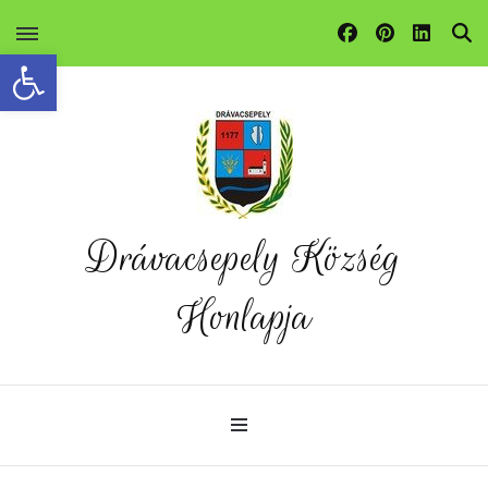
Eszköztár megnyitása
Drávacsepely Község
Honlapja