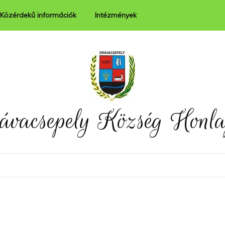
Közérdekű információk
Intézmények
Helyi vállalkozások
Családsegítő
Helyi adók
Falugondnoki szolgálat
ávacsepely Község Honla
Rendeletek
Egészségügy
Könyvtár
DJP PONT –
Drávacsepelyen is