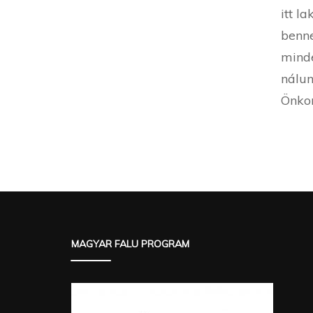
itt l
benne
minde
nálun
Önko
MAGYAR FALU PROGRAM