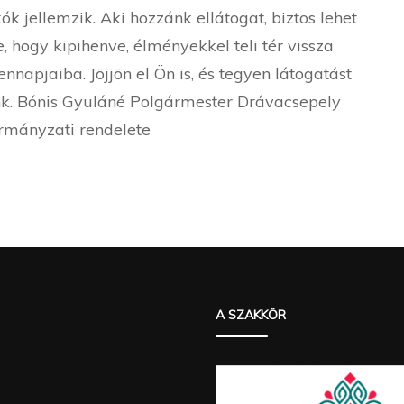
akók jellemzik. Aki hozzánk ellátogat, biztos lehet
, hogy kipihenve, élményekkel teli tér vissza
nnapjaiba. Jöjjön el Ön is, és tegyen látogatást
k. Bónis Gyuláné Polgármester Drávacsepely
rmányzati rendelete
A SZAKKÖR