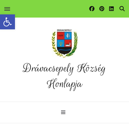
Eszköztár megnyitása
Drávacsepely Község
Honlapja