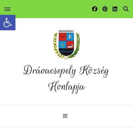
Eszköztár megnyitása
Drávacsepely Község
Honlapja